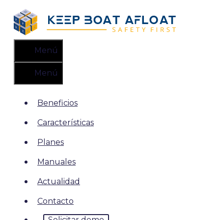
Saltar
al
contenido
Menú
Menú
Beneficios
Características
Planes
Manuales
Actualidad
Contacto
Solicitar demo