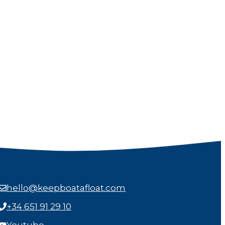
hello@keepboatafloat.com
+34 651 91 29 10