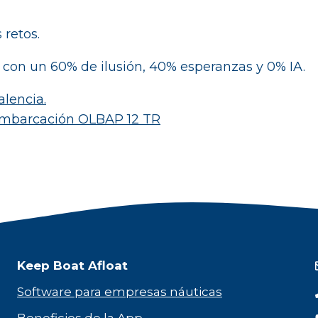
 retos.
n con un 60% de ilusión, 40% esperanzas y 0% IA.
alencia.
a embarcación OLBAP 12 TR
Keep Boat Afloat
Software para empresas náuticas