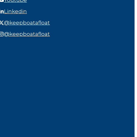
Youtube
Linkedin
@keepboatafloat
@keepboatafloat