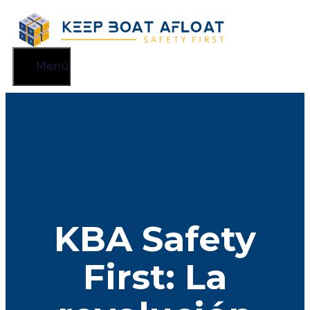
Saltar
al
contenido
Menú
KBA Safety
First: La